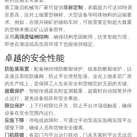
材的运输至关重要。
唐工隆启机械等厂家可提供
非标定制
，承载能力可达50吨甚
至更高，应对上饶重型钢材、大型设备等特殊物料的运输要
求。例如，在德兴铜矿的辅助车间，可能需要定制超大载重
的货梯来搬运矿山设备部件。
采用
高强度锰钢结构
，确保结构坚固耐用，抗变形能力强，
即使在潮湿或高负荷环境下也能保持稳定。
卓越的安全性能
防坠落装置
：配备钢丝绳防断裂保护、链条防断裂保护，以
及液压系统防爆阀，防止平台突然坠落。这在上饶多层厂房
的生产线上，是保障工人生命安全和货物完好无损的关键。
超载保护
：智能传感器实时监测载重，超载时自动报警并停
止运行，避免设备损坏和安全事故。
限位保护
：上下行程限位开关，防止平台冲顶或触底，确保
设备在安全范围内运行。
应急下降
：停电或故障时，可通过手动泵或应急阀实现平台
缓慢下降，确保人员和货物安全撤离。
门机联锁
：各层门与平台运行联动，门未关紧时平台无法启