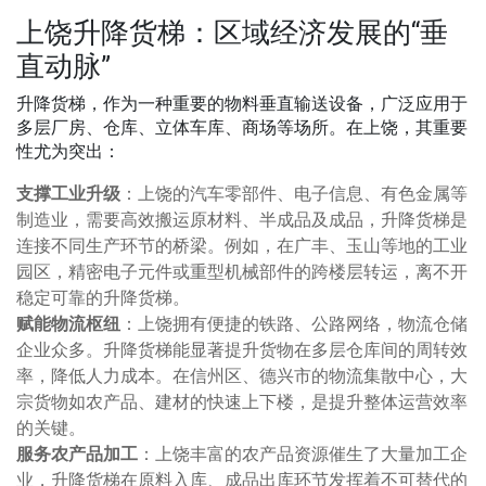
上饶升降货梯：区域经济发展的“垂
直动脉”
升降货梯，作为一种重要的物料垂直输送设备，广泛应用于
多层厂房、仓库、立体车库、商场等场所。在上饶，其重要
性尤为突出：
支撑工业升级
：上饶的汽车零部件、电子信息、有色金属等
制造业，需要高效搬运原材料、半成品及成品，升降货梯是
连接不同生产环节的桥梁。例如，在广丰、玉山等地的工业
园区，精密电子元件或重型机械部件的跨楼层转运，离不开
稳定可靠的升降货梯。
赋能物流枢纽
：上饶拥有便捷的铁路、公路网络，物流仓储
企业众多。升降货梯能显著提升货物在多层仓库间的周转效
率，降低人力成本。在信州区、德兴市的物流集散中心，大
宗货物如农产品、建材的快速上下楼，是提升整体运营效率
的关键。
服务农产品加工
：上饶丰富的农产品资源催生了大量加工企
业，升降货梯在原料入库、成品出库环节发挥着不可替代的