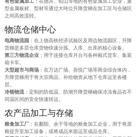
有色金属加工
：在德兴、铅山等地的有色金属加工企业，重
型金属板材、型材等通过大吨位升降货梯在加工区与仓储区
之间高效流转。
物流仓储中心
电商物流园
：在上饶高铁经济试验区及周边物流园区，升降
货梯是多层仓库货物快速分拣、入库、出库的核心设备。
第三方物流企业
：用于连接仓库月台与各种厢式货车、集装
箱卡车。
大型超市与商场
：在万达广场、吾悦广场等商业综合体内，
升降货梯用于将大宗商品、补给物资从地下仓库运至各楼
层。
冷链物流
：定制的防低温、防潮升降货梯确保冷冻食品在不
同温区间的安全快速转运。
农产品加工与存储
粮食加工厂
：在鄱阳、余干等地的粮食加工企业，用于将原
粮提升至加工设备，或将成品米面运至成品仓库。