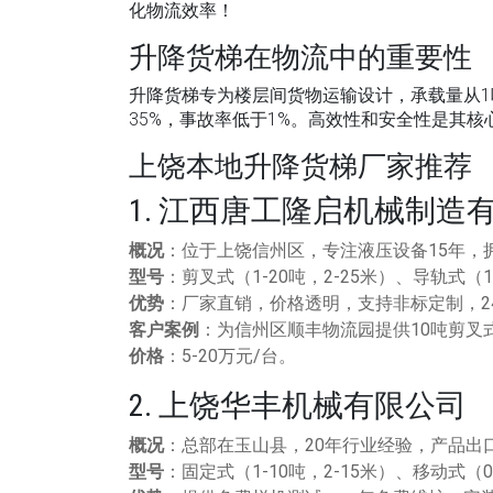
化物流效率！
升降货梯在物流中的重要性
升降货梯专为楼层间货物运输设计，承载量从1
35%，事故率低于1%。
高效性
和
安全性
是其核
上饶本地升降货梯厂家推荐
1. 江西唐工隆启机械制造
概况
：位于上饶信州区，专注液压设备15年，拥有
型号
：剪叉式（1-20吨，2-25米）、导轨式（1-
优势
：厂家直销，价格透明，支持非标定制，2
客户案例
：为信州区顺丰物流园提供10吨剪叉
价格
：5-20万元/台。
2. 上饶华丰机械有限公司
概况
：总部在玉山县，20年行业经验，产品出
型号
：固定式（1-10吨，2-15米）、移动式（0.