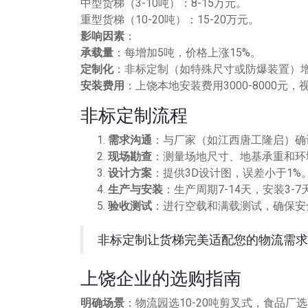
中型货梯（3-10吨）：8-15万元。
重型货梯（10-20吨）：15-20万元。
影响因素
：
承载量
：每增加5吨，价格上涨15%。
定制化
：非标定制（如特殊尺寸或防爆装置）增
安装费用
：上饶本地安装费用3000-8000元
非标定制流程
需求沟通
：与厂家（如江西唐工隆启）确
现场勘查
：测量场地尺寸、地基承重和环
设计方案
：提供3D设计图，误差小于1%
生产与安装
：生产周期7-14天，安装3-7
验收测试
：进行空载和满载测试，确保安
非标定制让货梯完美适配您的物流需求
上饶企业的选购指南
明确场景
：物流园选10-20吨剪叉式，食品厂