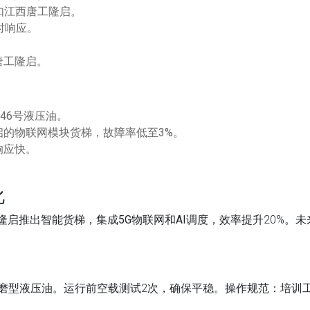
，如江西唐工隆启。
时响应。
唐工隆启。
46号液压油。
的物联网模块货梯，故障率低至3%。
响应快。
。
化
工隆启推出智能货梯，集成
5G物联网
和
AI调度
，效率提升20%。
磨型液压油。运行前空载测试2次，确保平稳。
操作规范
：培训