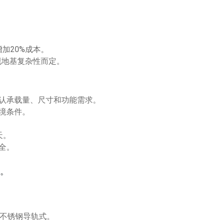
加20%成本。
，视地基复杂性而定。
认承载量、尺寸和功能需求。
境条件。
。
天。
全。
。
选不锈钢导轨式。