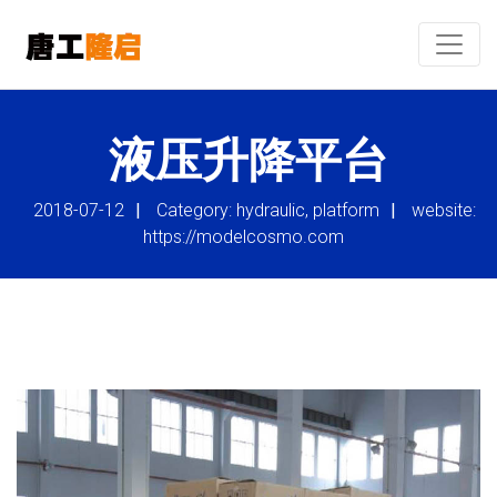
液压升降平台
2018-07-12
|
Category: hydraulic, platform
|
website:
https://modelcosmo.com