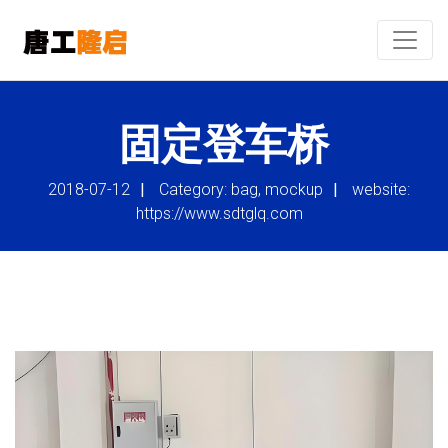
固定登车桥
2018-07-12
|
Category: bag, mockup
|
website:
https://www.sdtglq.com